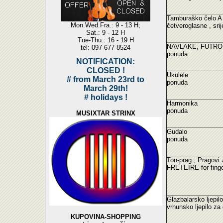
Tamburaško čelo A
Mon.Wed.Fra.: 9 - 13 H;
četveroglasne , sr
Sat.: 9 - 12 H
Tue-Thu.: 16 - 19 H
NAVLAKE, FUTRO
tel: 097 677 8524
ponuda
NOTIFICATION:
CLOSED !
Ukulele
# from March 23rd to
ponuda
March 29th!
# holidays !
Harmonika
ponuda
MUSIXTAR STRINX
Gudalo
ponuda
Ton-prag ; Pragovi
FRETEIRE for finger
Glazbalarsko ljepil
vrhunsko ljepilo za
KUPOVINA-SHOPPING