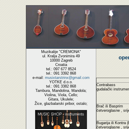
Muzikalije "CREMONA"
ul. Kralja Zvonimira 49
open
10000 Zagreb
Croatia
tel.: 097 677 8524
tel.: 091 3392 868
e-mail:
musixtarstrinx@gmail.com
YOTKE d.o.o.
Contrabass
tel.: 091 3382 868
gudalački instrumen
Tambura, Mandolina, Mandola;
Violina, Viola, Cello;
Gitara, Ukulele;
Žice, glazbalarski pribor, ostalo;
Brač ili Basprim
četveroglasne , sr
Bugarija ili Kontra (
četveroglasne , sr